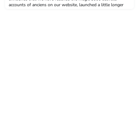
accounts of anciens on our website, launched a little longer
than a year ago, and the number of you connecting to the
community increases daily.And that is not all… as we would
like to reward your support: we offer you special discounts on
your membership!Curious to learn more about what w